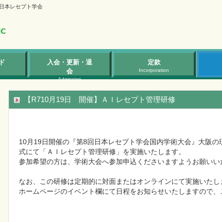
日本レセプト学会
ド
入会・更新・退
定款
会
Incorporation
Admission
【R710月19日 開催】ＡＩレセプト管理研修
10月19日開催の『第8回日本レセプト学会国内学術大会』大阪
式にて「ＡＩレセプト管理研修」を実施いたします。

参加希望の方は、学術大会へ参加申込くださいますようお願いいた
なお、この研修は定期的に対面またはオンラインにて実施いたしま
ホームページのイベント欄にて日程をお知らせいたしますので、