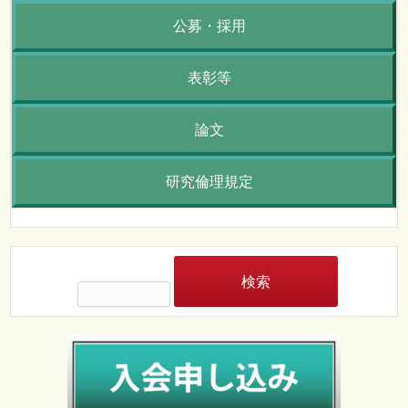
公募・採用
表彰等
論文
研究倫理規定
検
索: