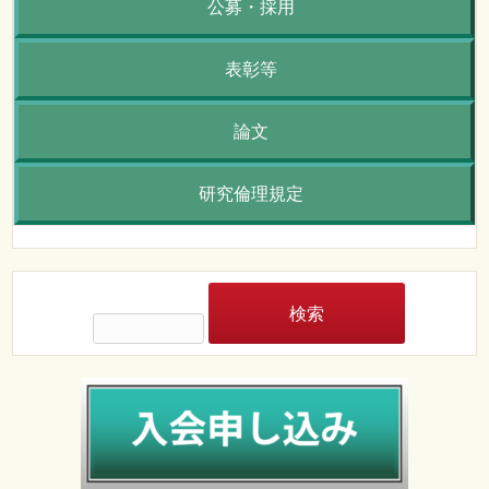
公募・採用
表彰等
論文
研究倫理規定
検
索: