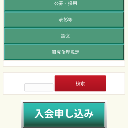
公募・採用
表彰等
論文
研究倫理規定
検
索: