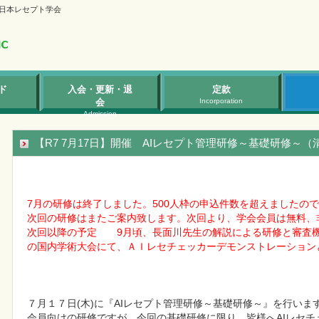
日本レセプト学会
ド
入会・更新・退
定款
会
Incorporation
Admission
【R7 7月17日】開催 AIレセプト管理研修～基礎研修～
7月の研修は終了しました。500人枠の申込件数を超えましたの
次回の研修はまたご案内致します。次回より、学会会員は無料、非
次回以降の予定　　9月頃、長面川先生の解説による研修と審査機
７月１７日(木)に『AIレセプト管理研修～基礎研修～』を行います
会員向けの研修ですが、今回の基礎研修に限り、皆様へAIレセ