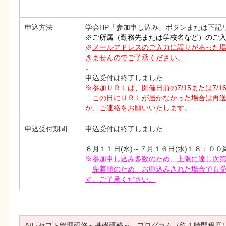
申込方法
学会HP「参加申し込み」ボタンまたは下記
※ご所属（勤務先または学校名など）のご
※
メールアドレスのご入力に誤りがあった
きませんのでご了承ください。
↓

申込受付は終了しました
　この日にＵＲＬが届かなかった場合は再
が、ご連絡をお願いいたします。
申込受付期間
申込受付は終了しました
※
参加申し込み多数のため、上限に達し次
先着順のため、お申込みされた場合でも
す。ご了承ください。
AIレセプト管理研修～基礎研修～　プログラム（約１時間程度