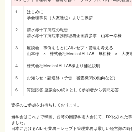
１
はじめに

学会理事長（大友達也）よりご挨拶
２
清水赤十字病院の報告

清水赤十字病院事務部総務企画課参事　山本一幸様
３
座談会　事例をもとにAIレセプト管理を考える

山本様　×　株式会社Medical AI LAB　無相様　×　大
４
株式会社Medical AI LAB様より補足説明
５
お知らせ・諸連絡（予告　審査機関の動向など）
６
質疑応答 座談会の続きとして参加者から質問応答
皆様のご参加をお待ちしております。

当学会はこれまで韓国、台湾の国際学術大会にて、DX化された事
ました。

日本におけるAIレセ業務＝レセプト管理業務は厳しい経営難の