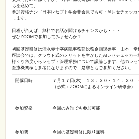
ちを込めて、

参加資格ナシ（日本レセプト学会非会員でも可・AIレセチェッ
します。

日程が合えば、無料でお話が聞けるチャンスかも・・・

ぜひZOOMで参加してみませんか？

初回基礎研修は清水赤十字病院事務部総務企画課参事　山本一幸様
座談会では、クラウド式のメリットを生かしたAIレセチェッカー機
様々な角度からレセプト管理業務について議論します。他のレセ
医療機関様も参考になりますので、是非ともご参加ください。
開催日時
７月１７日(木)　１３：３０～１４：３０　
（形式：ZOOMによるオンライン研修会）
参加資格
今回のみ誰でも参加可能
参加費
今回の基礎研修に限り無料