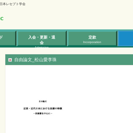
日本レセプト学会
ド
入会・更新・退
定款
会
Incorporation
Admission
自由論文_松山愛李珠